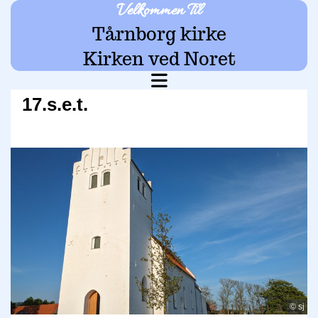
Velkommen Til
Tårnborg kirke
Kirken ved Noret
17.s.e.t.
© sj