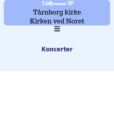
Velkommen Til
Tårnborg kirke
Kirken ved Noret
Koncerter