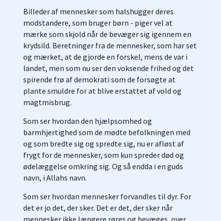
Billeder af mennesker som halshugger deres
modstandere, som bruger børn - piger vel at
mærke som skjold når de bevæger sig igennem en
krydsild. Beretninger fra de mennesker, som har set
og mærket, at de gjorde en forskel, mens de var i
landet, men som nu ser den voksende frihed og det
spirende frø af demokrati som de forsøgte at
plante smuldre for at blive erstattet af vold og
magtmisbrug.
Som ser hvordan den hjælpsomhed og
barmhjertighed som de mødte befolkningen med
og som bredte sig og spredte sig, nu er afløst af
frygt for de mennesker, som kun spreder død og
ødelæggelse omkring sig. Og så endda i en guds
navn, i Allahs navn.
Som ser hvordan mennesker forvandles til dyr. For
det er jo det, der sker. Det er det, der sker når
mennesker ikke længere røres og bevæges, over