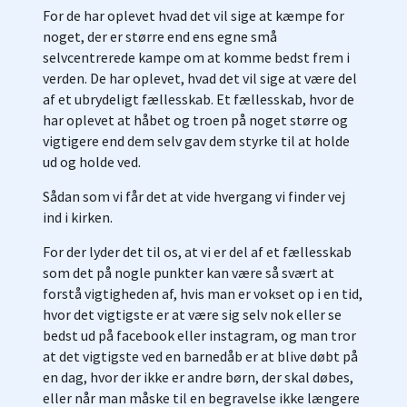
For de har oplevet hvad det vil sige at kæmpe for
noget, der er større end ens egne små
selvcentrerede kampe om at komme bedst frem i
verden. De har oplevet, hvad det vil sige at være del
af et ubrydeligt fællesskab. Et fællesskab, hvor de
har oplevet at håbet og troen på noget større og
vigtigere end dem selv gav dem styrke til at holde
ud og holde ved.
Sådan som vi får det at vide hvergang vi finder vej
ind i kirken.
For der lyder det til os, at vi er del af et fællesskab
som det på nogle punkter kan være så svært at
forstå vigtigheden af, hvis man er vokset op i en tid,
hvor det vigtigste er at være sig selv nok eller se
bedst ud på facebook eller instagram, og man tror
at det vigtigste ved en barnedåb er at blive døbt på
en dag, hvor der ikke er andre børn, der skal døbes,
eller når man måske til en begravelse ikke længere