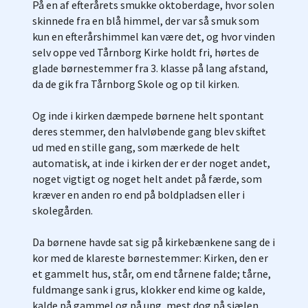
På en af efterårets smukke oktoberdage, hvor solen
skinnede fra en blå himmel, der var så smuk som
kun en efterårshimmel kan være det, og hvor vinden
selv oppe ved Tårnborg Kirke holdt fri, hørtes de
glade børnestemmer fra 3. klasse på lang afstand,
da de gik fra Tårnborg Skole og op til kirken.
Og inde i kirken dæmpede børnene helt spontant
deres stemmer, den halvløbende gang blev skiftet
ud med en stille gang, som mærkede de helt
automatisk, at inde i kirken der er der noget andet,
noget vigtigt og noget helt andet på færde, som
kræver en anden ro end på boldpladsen eller i
skolegården.
Da børnene havde sat sig på kirkebænkene sang de i
kor med de klareste børnestemmer: Kirken, den er
et gammelt hus, står, om end tårnene falde; tårne,
fuldmange sank i grus, klokker end kime og kalde,
kalde på gammel og på ung, mest dog på sjælen