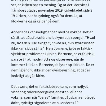
ser, at kirken har en mening. Og at det, der sker i
Tårnborgbladet november 2019 Kirkebladet side 3
19 kirken, har betydning også for dem. Ja, at
klokkerne også kalder på dem.
Anderledes vanskeligt er det med os voksne. Det er
så tit, at dåbsforældrene bekymrede spørger: “Hvad
nu, hvis den lille skriger”, “hvad nu, hvis storesøster
ikke kan sidde stille.” Men børnene, ja de er faktisk
sjældent problemet i kirken. Børnene, de er faktisk
parate til at møde, lytte og observere, når de
kommer i kirken. Børnene, de lyser op i kirken. De er
nemlig endnu ikke af den overbevisning, at det er
kedeligt at gå i kirke.
Det svære, det er faktisk de voksne, som højlydt
sidder og taler under gudstjenesten, eller de
voksne, som når “deres” families dåbsbarn er blevet
døbt, tydeligt signalerer, at nu er deres 10