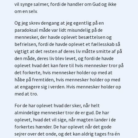
vil synge salmer, fordi de handler om Gud og ikke
om en selv.
Og jeg skrev dengang at jeg egentlig på en
paradoksal måde var lidt misundelig på de
mennesker, der havde oplevet besættelsen og
befrielsen, fordi de havde oplevet et fællesskab så
vigtigt at det resten af deres liv måtte smitte af på
den måde, deres liv blev levet, og fordi de havde
oplevet hvad det kan føre til hvis mennesker tror på
det forkerte, hvis mennesker holder op med at
håbe på fremtiden, hvis mennesker holder op med
at engagere sig i verden. Hvis mennesker holder op
med at tro.
For de har oplevet hvad der sker, når helt
almindelige mennesker tror de er gud. De har
oplevet, hvad det vil sige, når magten lander i de
forkertes hænder. De har oplevet når det gode
sejrer over det onde, og det kan aldrig tages fra én