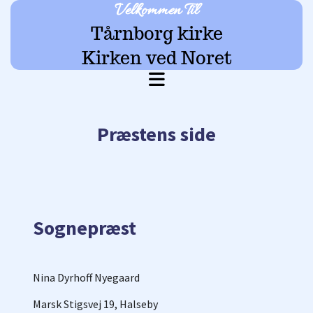
Velkommen Til
Tårnborg kirke
Kirken ved Noret
Præstens side
Sognepræst
Nina Dyrhoff Nyegaard
Marsk Stigsvej 19, Halseby