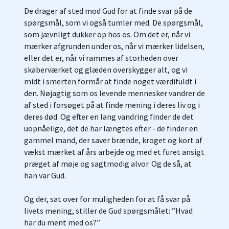
De drager af sted mod Gud for at finde svar på de
spørgsmål, som vi også tumler med. De spørgsmål,
som jævnligt dukker op hos os. Om det er, når vi
mærker afgrunden under os, når vi mærker lidelsen,
eller det er, når vi rammes af storheden over
skaberværket og glæden overskygger alt, og vi
midt i smerten formår at finde noget værdifuldt i
den. Nøjagtig som os levende mennesker vandrer de
af sted i forsøget på at finde mening i deres liv og i
deres død. Og efter en lang vandring finder de det
uopnåelige, det de har længtes efter - de finder en
gammel mand, der saver brænde, kroget og kort af
vækst mærket af års arbejde og med et furet ansigt
præget af møje og sagtmodig alvor. Og de så, at
han var Gud.
Og der, sat over for muligheden for at få svar på
livets mening, stiller de Gud spørgsmålet: ”Hvad
har du ment med os?”