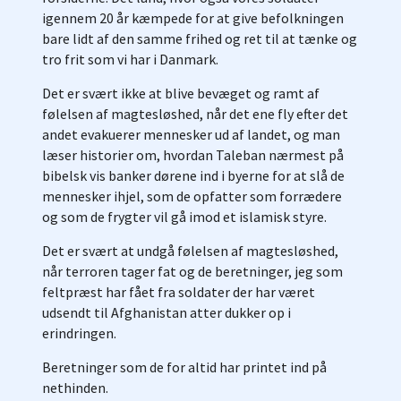
igennem 20 år kæmpede for at give befolkningen
bare lidt af den samme frihed og ret til at tænke og
tro frit som vi har i Danmark.
Det er svært ikke at blive bevæget og ramt af
følelsen af magtesløshed, når det ene fly efter det
andet evakuerer mennesker ud af landet, og man
læser historier om, hvordan Taleban nærmest på
bibelsk vis banker dørene ind i byerne for at slå de
mennesker ihjel, som de opfatter som forrædere
og som de frygter vil gå imod et islamisk styre.
Det er svært at undgå følelsen af magtesløshed,
når terroren tager fat og de beretninger, jeg som
feltpræst har fået fra soldater der har været
udsendt til Afghanistan atter dukker op i
erindringen.
Beretninger som de for altid har printet ind på
nethinden.