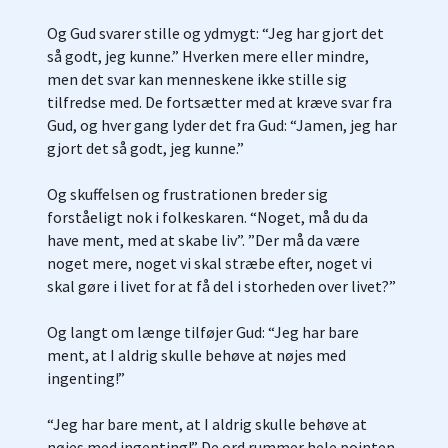
Og Gud svarer stille og ydmygt: “Jeg har gjort det
så godt, jeg kunne.” Hverken mere eller mindre,
men det svar kan menneskene ikke stille sig
tilfredse med. De fortsætter med at kræve svar fra
Gud, og hver gang lyder det fra Gud: “Jamen, jeg har
gjort det så godt, jeg kunne.”
Og skuffelsen og frustrationen breder sig
forståeligt nok i folkeskaren. “Noget, må du da
have ment, med at skabe liv”. ”Der må da være
noget mere, noget vi skal stræbe efter, noget vi
skal gøre i livet for at få del i storheden over livet?”
Og langt om længe tilføjer Gud: “Jeg har bare
ment, at I aldrig skulle behøve at nøjes med
ingenting!”
“Jeg har bare ment, at I aldrig skulle behøve at
nøjes med ingenting!” De ord rummer hele pointen