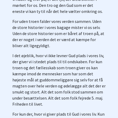
mørket for os. Den tro og den Gud som er det
eneste vi kan ty til når det hele vælter omkring os.
For uden troen falder vores verden sammen. Uden
de store historier i vores bagage mister vi os selv.
Uden de store historier som er båret af troen på, at
der er noget i verden det er værd at kæmpe for
bliver alt ligegyldigt.
I det øjeblik, hvor vi ikke levner Gud plads i vores liv,
der giver vi i stedet plads til til ondskaben. For kun
troen og det fællesskab som troen giver os kan
kæmpe imod de mennesker som har som det
højeste mål at guddommeliggøre sig selv for at få
magten over hele verden og ødelægge alt det der er
smukt og stort. Alt det som folk stod sammen om
under besættelsen. Alt det som folk fejrede 5. maj.
Friheden til livet.
For kun der, hvor vi giver plads til Gud i vores liv. Kun