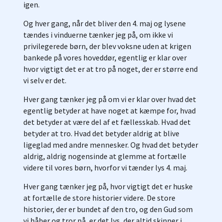
igen.
Og hver gang, når det bliver den 4. maj og lysene
tændes i vinduerne tænker jeg på, om ikke vi
privilegerede børn, der blev voksne uden at krigen
bankede på vores hoveddør, egentlig er klar over
hvor vigtigt det er at tro på noget, der er større end
vi selv er det.
Hver gang tænker jeg på om vi er klar over hvad det
egentlig betyder at have noget at kæmpe for, hvad
det betyder at være del af et fællesskab. Hvad det
betyder at tro. Hvad det betyder aldrig at blive
ligeglad med andre mennesker. Og hvad det betyder
aldrig, aldrig nogensinde at glemme at fortælle
videre til vores børn, hvorfor vi tænder lys 4. maj.
Hver gang tænker jeg på, hvor vigtigt det er huske
at fortælle de store historier videre. De store
historier, der er bundet af den tro, og den Gud som
vi håber og tror på, er det lys, der altid skinner i