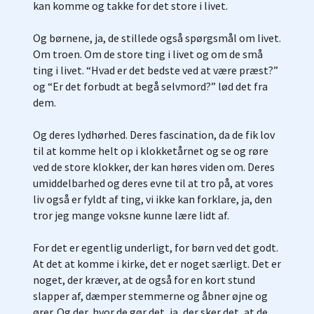
kan komme og takke for det store i livet.
Og børnene, ja, de stillede også spørgsmål om livet.
Om troen. Om de store ting i livet og om de små
ting i livet. “Hvad er det bedste ved at være præst?”
og “Er det forbudt at begå selvmord?” lød det fra
dem.
Og deres lydhørhed. Deres fascination, da de fik lov
til at komme helt op i klokketårnet og se og røre
ved de store klokker, der kan høres viden om. Deres
umiddelbarhed og deres evne til at tro på, at vores
liv også er fyldt af ting, vi ikke kan forklare, ja, den
tror jeg mange voksne kunne lære lidt af.
For det er egentlig underligt, for børn ved det godt.
At det at komme i kirke, det er noget særligt. Det er
noget, der kræver, at de også for en kort stund
slapper af, dæmper stemmerne og åbner øjne og
ører. Og der, hvor de gør det, ja, der sker det, at de