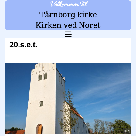
Velkommen Til
Tårnborg kirke
Kirken ved Noret
20.s.e.t.
© sj