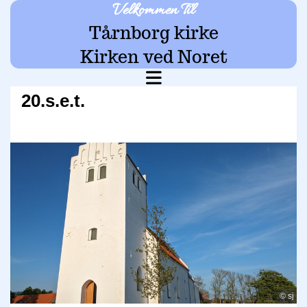
Velkommen Til
Tårnborg kirke
Kirken ved Noret
20.s.e.t.
© sj