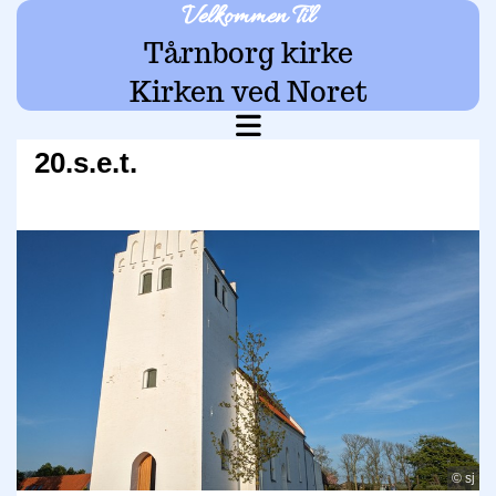
Velkommen Til
Tårnborg kirke
Kirken ved Noret
20.s.e.t.
© sj