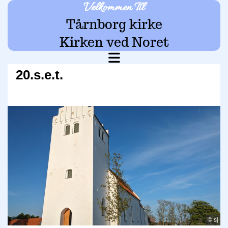
Velkommen Til
Tårnborg kirke
Kirken ved Noret
20.s.e.t.
© sj