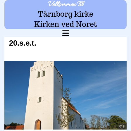
Velkommen Til
Tårnborg kirke
Kirken ved Noret
20.s.e.t.
© sj