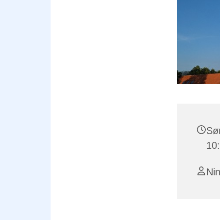
Søn
10
Ni