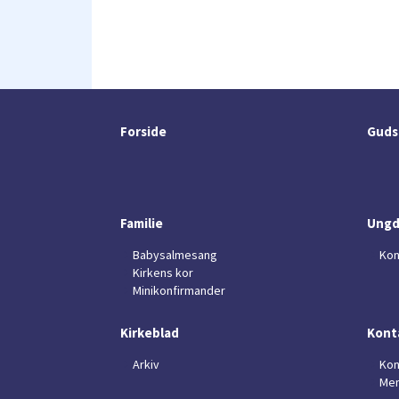
Forside
Guds
Familie
Ung
Babysalmesang
Kon
Kirkens kor
Minikonfirmander
Kirkeblad
Kont
Arkiv
Kon
Men