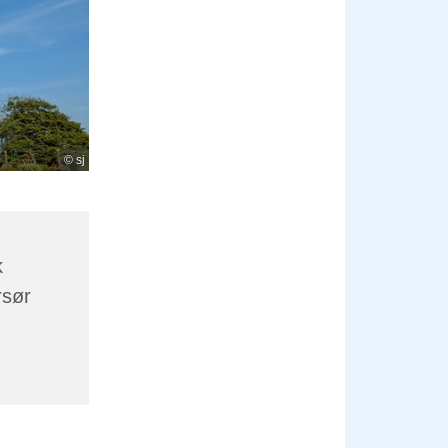
© sj
k
rsør