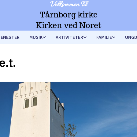
Velkommen Til
Tårnborg kirke
Kirken ved Noret
JENESTER
MUSIK
AKTIVITETER
FAMILIE
UNG
e.t.