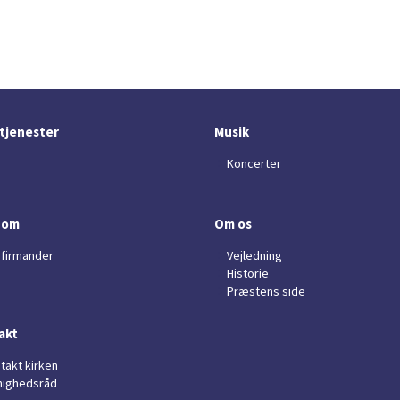
tjenester
Musik
Koncerter
dom
Om os
firmander
Vejledning
Historie
Præstens side
akt
takt kirken
ighedsråd