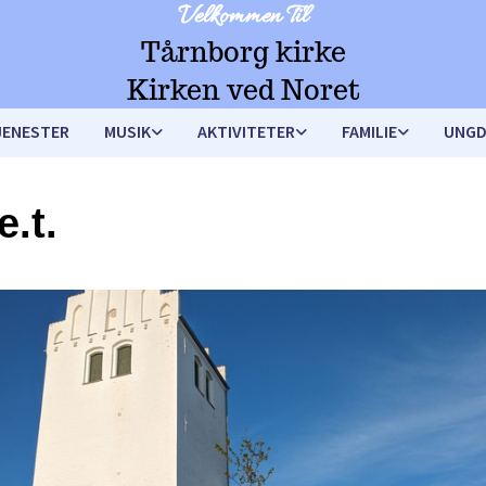
Velkommen Til
Tårnborg kirke
Kirken ved Noret
JENESTER
MUSIK
AKTIVITETER
FAMILIE
UNG
e.t.