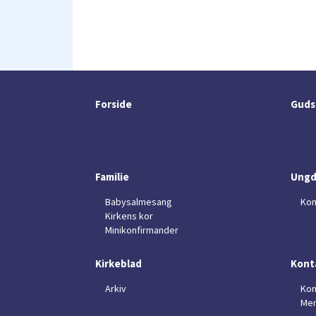
Forside
Guds
Familie
Ung
Babysalmesang
Kon
Kirkens kor
Minikonfirmander
Kirkeblad
Kont
Arkiv
Kon
Men