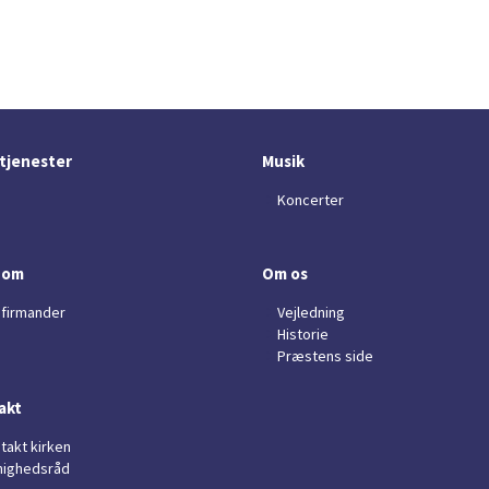
tjenester
Musik
Koncerter
dom
Om os
firmander
Vejledning
Historie
Præstens side
akt
takt kirken
ighedsråd