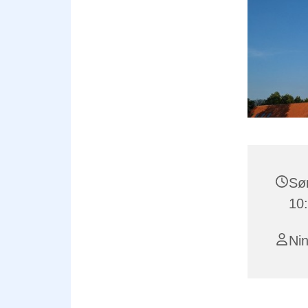
Søn
10
Ni