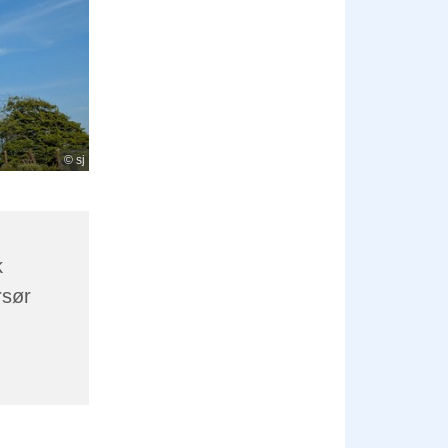
© sj
k
rsør