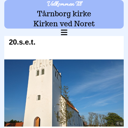
Velkommen Til
Tårnborg kirke
Kirken ved Noret
20.s.e.t.
© sj