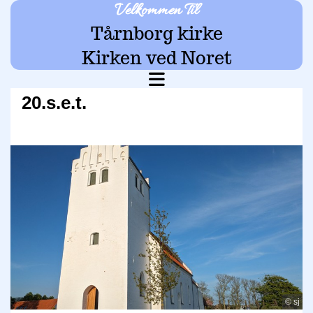
Velkommen Til
Tårnborg kirke
Kirken ved Noret
20.s.e.t.
© sj