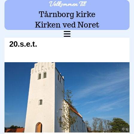
Velkommen Til
Tårnborg kirke
Kirken ved Noret
20.s.e.t.
© sj