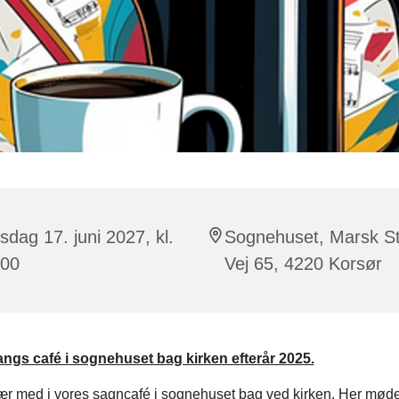
sdag 17. juni 2027, kl.
Sognehuset, Marsk St
:00
Vej 65, 4220 Korsør
gs café i sognehuset bag kirken efterår 2025.
r med i vores sagncafé i sognehuset bag ved kirken. Her mødes 