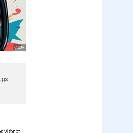
© SJAI
igs
vi for at