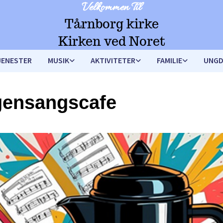
Velkommen Til
Tårnborg kirke
Kirken ved Noret
JENESTER
MUSIK
AKTIVITETER
FAMILIE
UNG
ensangscafe