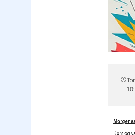
Tor
10
Morgensan
Kom og væ