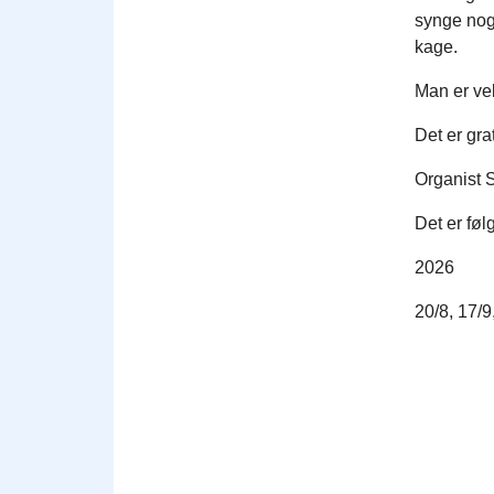
synge nog
kage.
Man er ve
Det er gra
Organist S
Det er føl
2026
20/8, 17/9