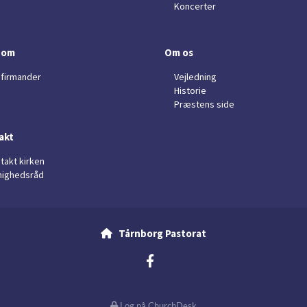
Koncerter
dom
Om os
firmander
Vejledning
Historie
Præstens side
akt
takt kirken
ighedsråd
Tårnborg Pastorat

Log på ChurchDesk